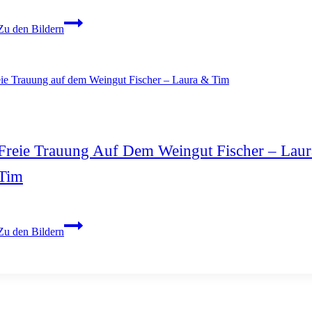
Hochzeit
Zu den Bildern
in
schwaigern
mit
feier
auf
der
Heuchelberger
Freie Trauung Auf Dem Weingut Fischer – Lau
Warte
Tim
–
Laura
&
Freie
Patrick
Zu den Bildern
Trauung
sagen
auf
Ja
dem
Weingut
Fischer